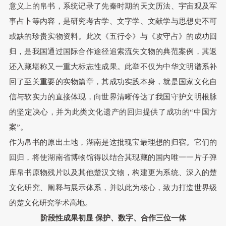
意义上的帛书
，系统记录了先秦时期的天文历法、宇宙观及军
事占卜等内容，是研究考古学、文字学、文献学与思想史不可
或缺的珍贵实物资料。此次《五行令》与《攻守占》的成功回
归，是我国通过国际合作途径追索流失文物的典范案例，其返
还入藏堪称又一重大标志性成果。此举不仅为中华文明谱系补
回了至关重要的实物篇章，其成功实践本身，就是国家文化自
信与软实力的直接体现，向世界清晰传达了我国守护文明根脉
的坚定决心，并为此类文化遗产的回归提供了成功的“中国方
案”。
作为帛书的原出土地，湖南是这批瑰宝最理想的归宿。它们的
回归，将使湖南省博物馆得以结合其现藏的国内唯一一片子弹
库帛书原物残片以及其他楚汉文物，构建更为系统、深入的楚
文化研究、阐释与展示体系，并以此为核心，致力打造世界级
的楚文化研究学术高地。
阶段性成果初显
保护、数字、合作三位一体